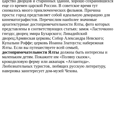
царство дворцов и старинных зданий, хорошо сохранившихся
еще со времен царской России. В советское время тут
снималось много приключенческих фильмов. Причина
проста: город представляет собой идеальную декорацию для
кинематографистов. Перечислим наиболее значимые
архитектурные достопримечательности Ялты,
фото которых
представлены в соответствующих статьях: замок «Ласточкино
гнездо; дворец эмира Бухарского; Ливадийский
дворец;Армянская церковь; Собор Александра Невского;
Купальни Роффе; церковь Иоанна Златоуста; набережная
Ялты. Если вы путешествуете всей семьей,
достопримечательности Ялты
должны быть интересны и
маленьким детям. Покажите им «Поляну сказок»,
крокодиловую ферму или аквапарк «Атлантида».
Любознательных туристов, любящих русскую литературу,
наверняка заинтересует дом-музей Чехова.