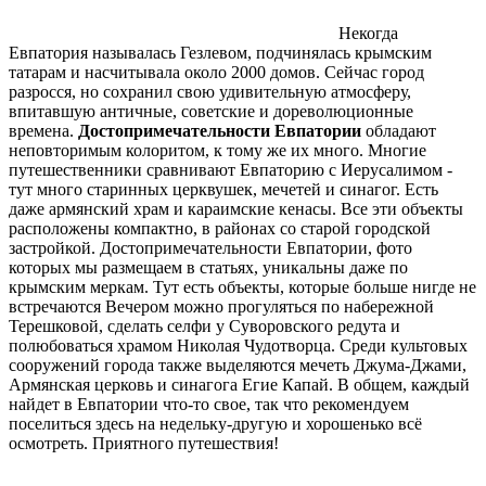
Некогда
Евпатория называлась Гезлевом, подчинялась крымским
татарам и насчитывала около 2000 домов. Сейчас город
разросся, но сохранил свою удивительную атмосферу,
впитавшую античные, советские и дореволюционные
времена.
Достопримечательности Евпатории
обладают
неповторимым колоритом, к тому же их много. Многие
путешественники сравнивают Евпаторию с Иерусалимом -
тут много старинных церквушек, мечетей и синагог. Есть
даже армянский храм и караимские кенасы. Все эти объекты
расположены компактно, в районах со старой городской
застройкой. Достопримечательности Евпатории, фото
которых мы размещаем в статьях, уникальны даже по
крымским меркам. Тут есть объекты, которые больше нигде не
встречаются Вечером можно прогуляться по набережной
Терешковой, сделать селфи у Суворовского редута и
полюбоваться храмом Николая Чудотворца. Среди культовых
сооружений города также выделяются мечеть Джума-Джами,
Армянская церковь и синагога Егие Капай. В общем, каждый
найдет в Евпатории что-то свое, так что рекомендуем
поселиться здесь на недельку-другую и хорошенько всё
осмотреть. Приятного путешествия!