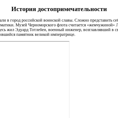
История достопримечательности
опали в город российской воинской славы. Сложно представить с
матики. Музей Черноморского флота считается «жемчужиной» Ле
десь жил Эдуард Тотлебен, военный инженер, возглавлявший в с
нившийся памятник великой императрице.